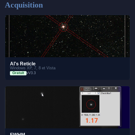
Acquisition
Al's Reticle
Windows XP, 7, 8 et Vista
Gratuit
vV3.3
FWHM