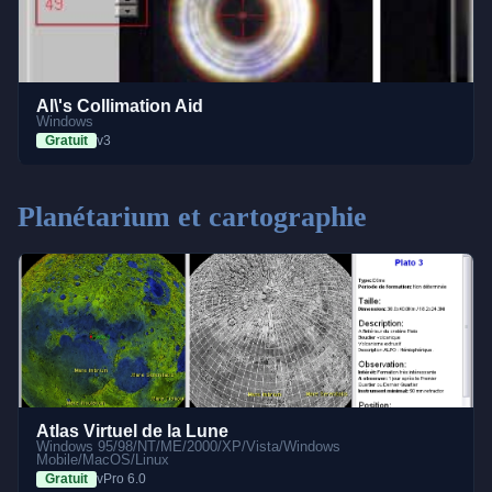
Al\'s Collimation Aid
Windows
Gratuit
v3
Planétarium et cartographie
Atlas Virtuel de la Lune
Windows 95/98/NT/ME/2000/XP/Vista/Windows
Mobile/MacOS/Linux
Gratuit
vPro 6.0