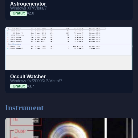
Astrogenerator
Windows XP/Vista/7
Gratuit
v2.0
Occult Watcher
Windows 9x/2000/XP/Vista/7
Gratuit
v3.7
Instrument