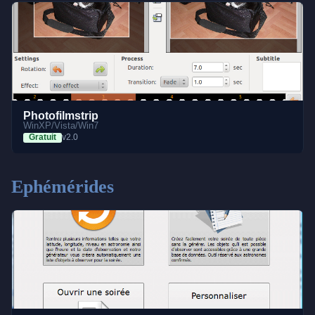
Photofilmstrip
WinXP/Vista/Win7
Gratuit
v2.0
Ephémérides