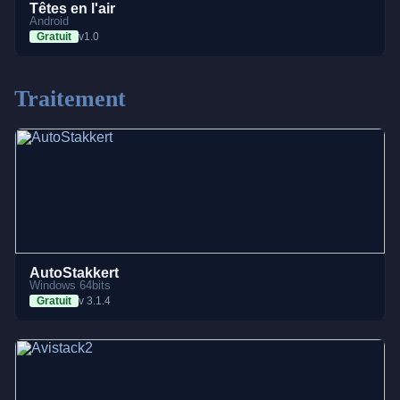
Têtes en l'air
Android
Gratuit
v1.0
Traitement
AutoStakkert
Windows 64bits
Gratuit
v 3.1.4