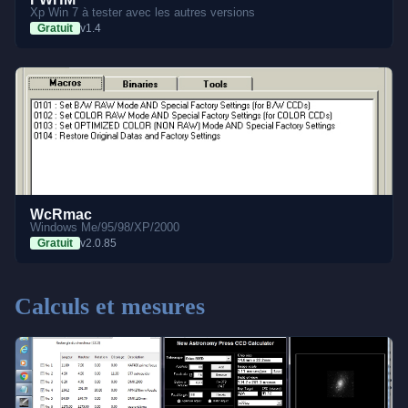
Xp Win 7 à tester avec les autres versions
Gratuit
v1.4
WcRmac
Windows Me/95/98/XP/2000
Gratuit
v2.0.85
Calculs et mesures