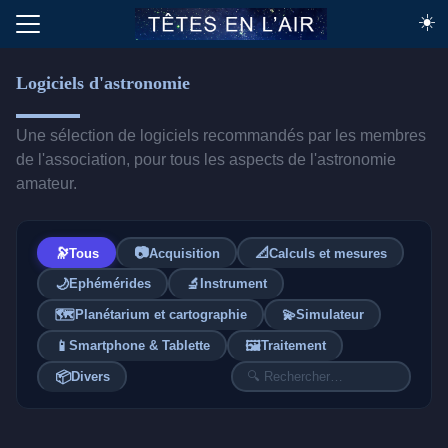
☀️
Logiciels d'astronomie
Une sélection de logiciels recommandés par les membres
de l'association, pour tous les aspects de l'astronomie
amateur.
🔭
📷
📐
Tous
Acquisition
Calculs et mesures
🌙
🔬
Ephémérides
Instrument
🗺️
💫
Planétarium et cartographie
Simulateur
📱
🖼️
Smartphone & Tablette
Traitement
📦
Divers