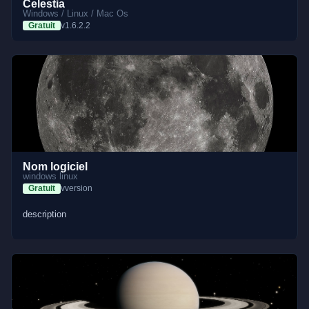
Celestia
Windows / Linux / Mac Os
Gratuit
v1.6.2.2
Nom logiciel
windows linux
Gratuit
vversion
description