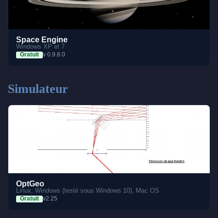
Space Engine
Windows XP et 7
Gratuit
v 0.9.8.0
Simulateur
OptGeo
Linux, Windows (testé sous Windows 10), Mac OS
Gratuit
v2.25